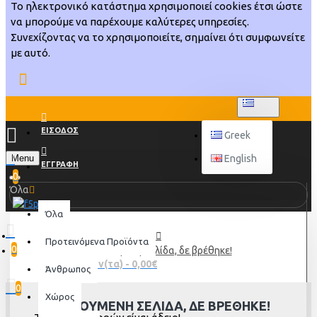
Το ηλεκτρονικό κατάστημα χρησιμοποιεί cookies έτσι ώστε
να μπορούμε να παρέχουμε καλύτερες υπηρεσίες.
Συνεχίζοντας να το χρησιμοποιείτε, σημαίνει ότι συμφωνείτε
με αυτό.
GREEK
ΕΙΣΟΔΟΣ
Greek
Menu
English
ΕΓΓΡΑΦΗ
0
Όλα
Όλα
Προτεινόμενα Προϊόντα
0
Η αιτούμενη σελίδα, δε βρέθηκε!
0 προϊόν(τα) - 0,00€
Άνθρωπος
0
Χώρος
Η ΑΙΤΟΎΜΕΝΗ ΣΕΛΊΔΑ, ΔΕ ΒΡΈΘΗΚΕ!